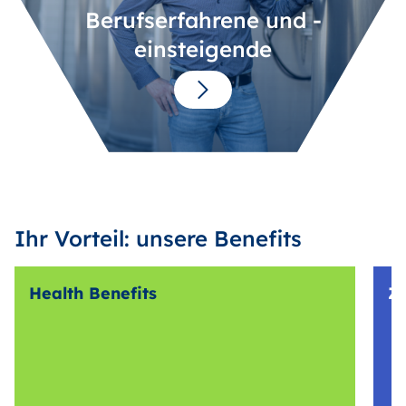
Berufserfahrene und -
einsteigende
Ihr Vorteil: unsere Benefits
Health Benefits
Z