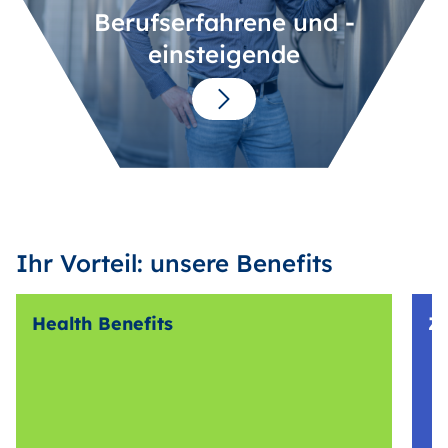
Berufserfahrene und -
einsteigende
Ihr Vorteil: unsere Benefits
Health Benefits
Z