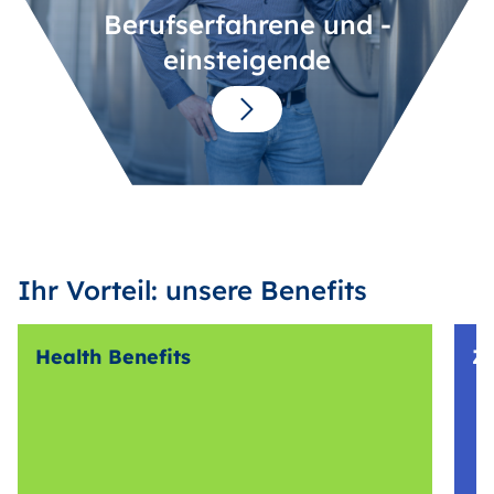
Berufserfahrene und -
einsteigende
Ihr Vorteil: unsere Benefits
Health Benefits
Z