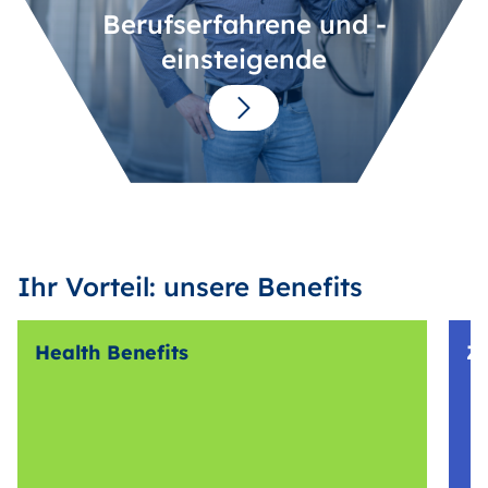
Berufserfahrene und -
einsteigende
Ihr Vorteil: unsere Benefits
Health Benefits
Z