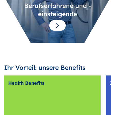
Berufserfahrene und -
einsteigende
Ihr Vorteil: unsere Benefits
Health Benefits
Z