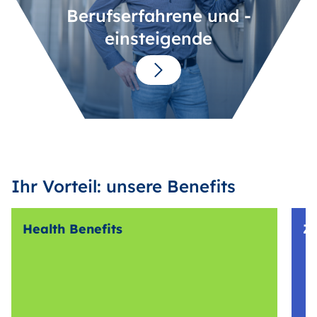
Berufserfahrene und -
einsteigende
Ihr Vorteil: unsere Benefits
Health Benefits
Z