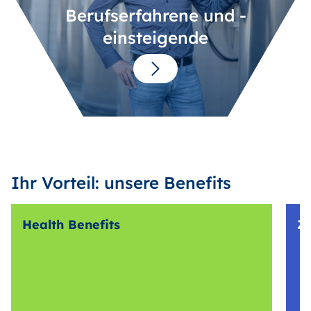
Berufserfahrene und -
einsteigende
Ihr Vorteil: unsere Benefits
Health Benefits
Z