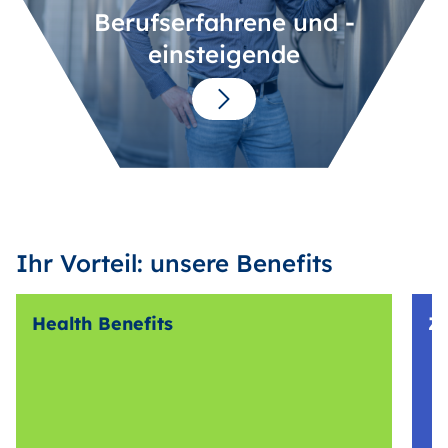
Berufserfahrene und -
einsteigende
Ihr Vorteil: unsere Benefits
Health Benefits
Z