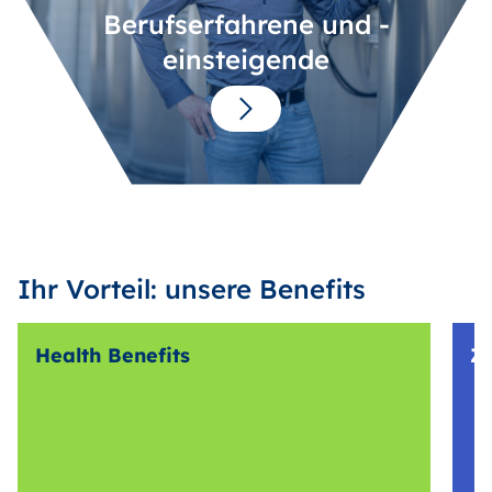
Berufserfahrene und -
einsteigende
Ihr Vorteil: unsere Benefits
Health Benefits
Z