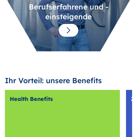
Berufserfahrene und -
einsteigende
Ihr Vorteil: unsere Benefits
Health Benefits
Z