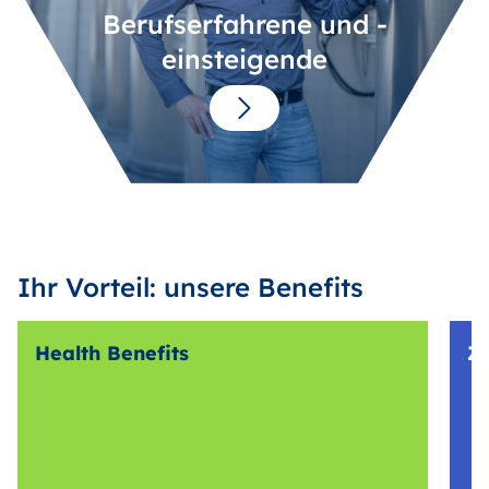
Berufserfahrene und -
einsteigende
Ihr Vorteil: unsere Benefits
Health Benefits
Z