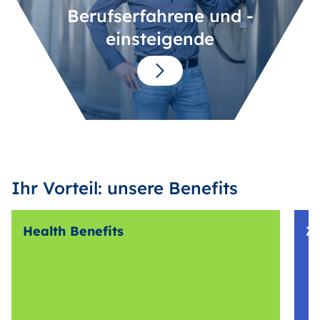
Berufserfahrene und -
einsteigende
Ihr Vorteil: unsere Benefits
Health Benefits
Z