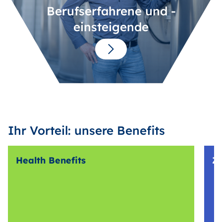
Berufserfahrene und -
einsteigende
Ihr Vorteil: unsere Benefits
Health Benefits
Z