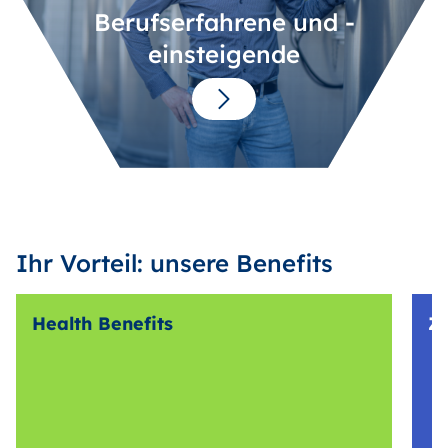
Berufserfahrene und -
einsteigende
Ihr Vorteil: unsere Benefits
Health Benefits
Z