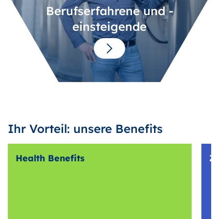
Berufserfahrene und -
einsteigende
Ihr Vorteil: unsere Benefits
Health Benefits
Z