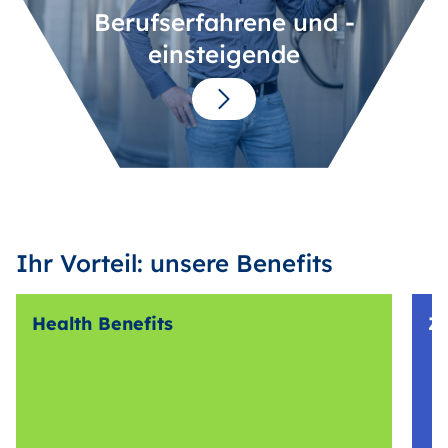
Berufserfahrene und -
einsteigende
Ihr Vorteil: unsere Benefits
Health Benefits
Z