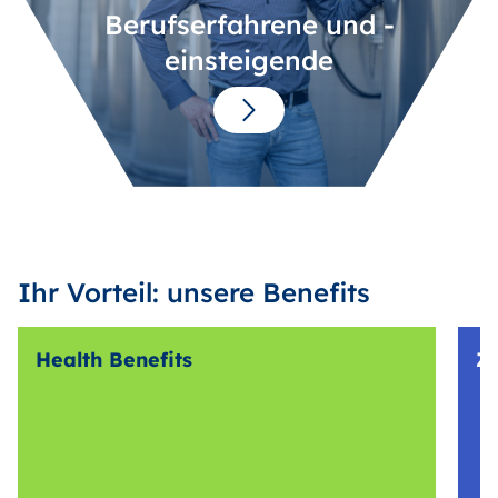
Berufserfahrene und -
einsteigende
Ihr Vorteil: unsere Benefits
Health Benefits
Z