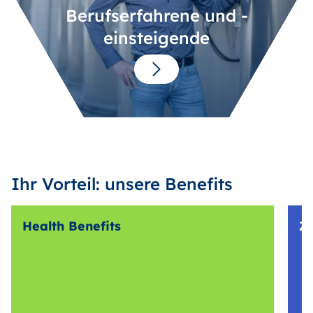
Berufserfahrene und -
einsteigende
Ihr Vorteil: unsere Benefits
Health Benefits
Z