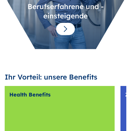
Berufserfahrene und -
einsteigende
Ihr Vorteil: unsere Benefits
Health Benefits
Z