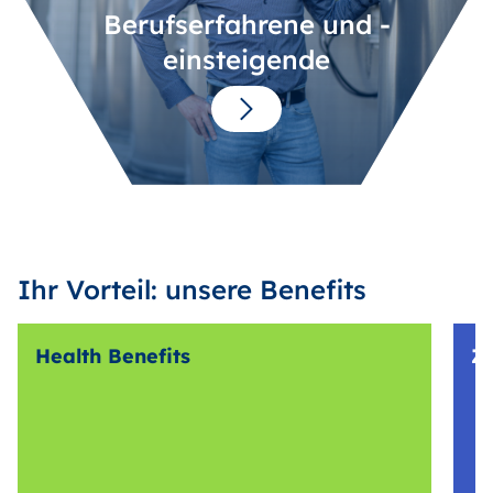
Berufserfahrene und -
einsteigende
Ihr Vorteil: unsere Benefits
Health Benefits
Z