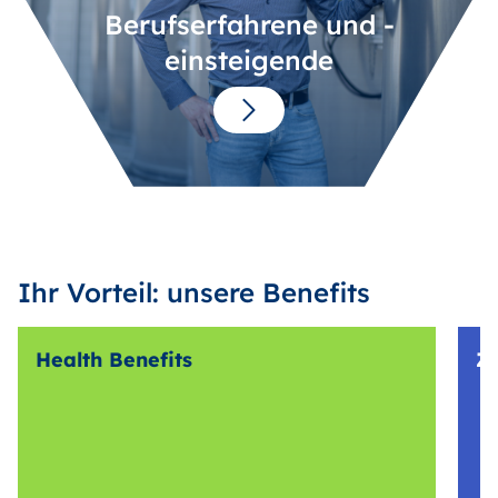
Berufserfahrene und -
einsteigende
Ihr Vorteil: unsere Benefits
Health Benefits
Z