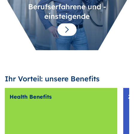
Berufserfahrene und -
einsteigende
Ihr Vorteil: unsere Benefits
Health Benefits
Z