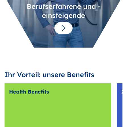
Berufserfahrene und -
einsteigende
Ihr Vorteil: unsere Benefits
Health Benefits
Z