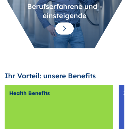
Berufserfahrene und -
einsteigende
Ihr Vorteil: unsere Benefits
Health Benefits
Z