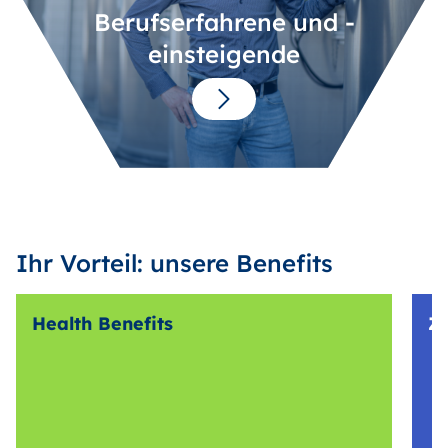
Berufserfahrene und -
einsteigende
Ihr Vorteil: unsere Benefits
Health Benefits
Z