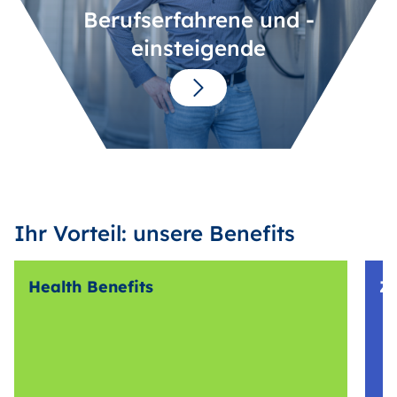
Berufserfahrene und -
einsteigende
Ihr Vorteil: unsere Benefits
Health Benefits
Z