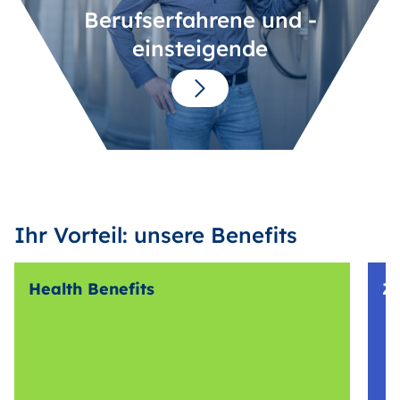
Berufserfahrene und -
einsteigende
Ihr Vorteil: unsere Benefits
Health Benefits
Z