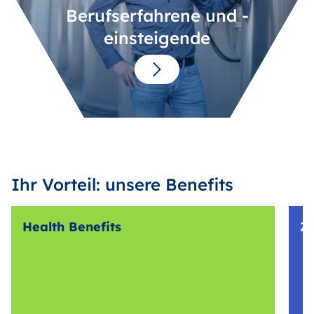
Berufserfahrene und -
einsteigende
Ihr Vorteil: unsere Benefits
Health Benefits
Z