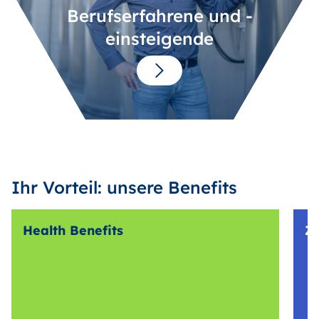
Berufserfahrene und -
einsteigende
Ihr Vorteil: unsere Benefits
Health Benefits
Z