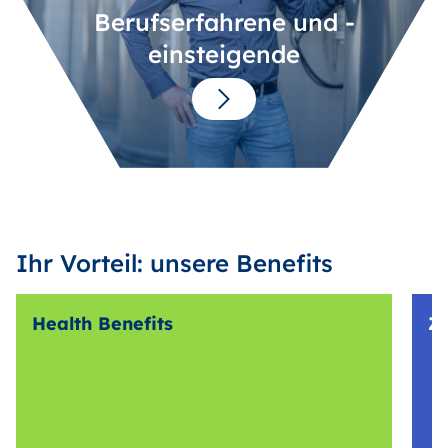
Berufserfahrene und -
einsteigende
Ihr Vorteil: unsere Benefits
Health Benefits
Z